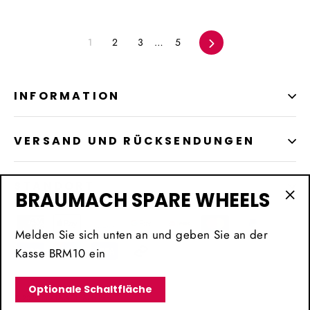
1
2
3
…
5
Vorwärts
INFORMATION
VERSAND UND RÜCKSENDUNGEN
STANDORT
BRAUMACH SPARE WHEELS
"Sc
(Es
Melden Sie sich unten an und geben Sie an der
Kasse BRM10 ein
Optionale Schaltfläche
© 2026 BRAUMACH Auto Parts