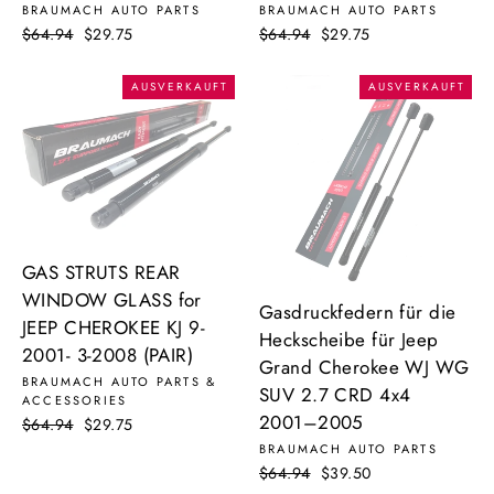
BRAUMACH AUTO PARTS
BRAUMACH AUTO PARTS
Normaler
$64.94
Sonderpreis
$29.75
Normaler
$64.94
Sonderpreis
$29.75
Preis
Preis
AUSVERKAUFT
AUSVERKAUFT
GAS STRUTS REAR
WINDOW GLASS for
Gasdruckfedern für die
JEEP CHEROKEE KJ 9-
Heckscheibe für Jeep
2001- 3-2008 (PAIR)
Grand Cherokee WJ WG
BRAUMACH AUTO PARTS &
SUV 2.7 CRD 4x4
ACCESSORIES
2001–2005
Normaler
$64.94
Sonderpreis
$29.75
Preis
BRAUMACH AUTO PARTS
Normaler
$64.94
Sonderpreis
$39.50