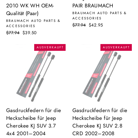
2010 WK WH OEM-
PAIR BRAUMACH
Qualität (Paar)
BRAUMACH AUTO PARTS &
ACCESSORIES
BRAUMACH AUTO PARTS &
Normaler
$77.94
Sonderpreis
$42.95
ACCESSORIES
Preis
Normaler
$77.94
Sonderpreis
$39.50
Preis
AUSVERKAUFT
AUSVERKAUFT
Gasdruckfedern für die
Gasdruckfedern für die
Heckscheibe für Jeep
Heckscheibe für Jeep
Cherokee KJ SUV 3.7
Cherokee KJ SUV 2.8
4x4 2001–2004
CRD 2002–2008