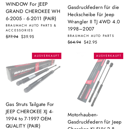
WINDOW For JEEP
Gasdruckfedern für die
GRAND CHEROKEE WH
Heckscheibe für Jeep
6-2005 - 6-2011 (PAIR)
Wrangler II TJ 4WD 4.0
BRAUMACH AUTO PARTS &
1998–2007
ACCESSORIES
BRAUMACH AUTO PARTS
Normaler
$77.94
Sonderpreis
$39.95
Normaler
$64.94
Sonderpreis
$42.95
Preis
Preis
AUSVERKAUFT
AUSVERKAUFT
Gas Struts Tailgate For
JEEP CHEROKEE XJ 4-
Motorhauben-
1994 to 7-1997 OEM
Gasdruckfedern für Jeep
QUALITY (PAIR)