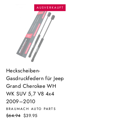
AUSVERKAUFT
Heckscheiben-
Gasdruckfedern für Jeep
Grand Cherokee WH
WK SUV 5,7 V8 4x4
2009–2010
BRAUMACH AUTO PARTS
Normaler
$64.94
Sonderpreis
$39.95
Preis