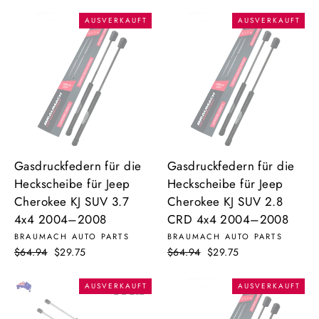
Preis
AUSVERKAUFT
AUSVERKAUFT
Gasdruckfedern für die
Gasdruckfedern für die
Heckscheibe für Jeep
Heckscheibe für Jeep
Cherokee KJ SUV 3.7
Cherokee KJ SUV 2.8
4x4 2004–2008
CRD 4x4 2004–2008
BRAUMACH AUTO PARTS
BRAUMACH AUTO PARTS
Normaler
$64.94
Sonderpreis
$29.75
Normaler
$64.94
Sonderpreis
$29.75
Preis
Preis
AUSVERKAUFT
AUSVERKAUFT