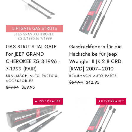
GAS STRUTS TAILGATE
Gasdruckfedern für die
For JEEP GRAND
Heckscheibe für Jeep
CHEROKEE ZG 3-1996 -
Wrangler II JK 2.8 CRD
7-1999 (PAIR)
[RWD] 2007–2010
BRAUMACH AUTO PARTS &
BRAUMACH AUTO PARTS
ACCESSORIES
Normaler
$64.94
Sonderpreis
$42.95
Normaler
$77.94
Sonderpreis
$69.95
Preis
Preis
AUSVERKAUFT
AUSVERKAUFT