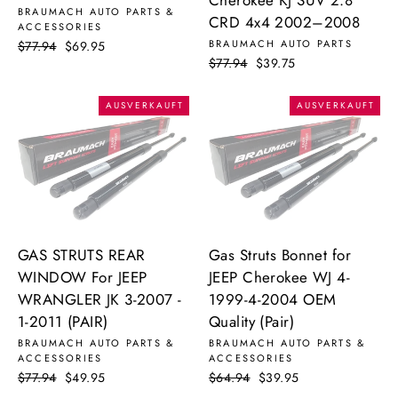
Cherokee KJ SUV 2.8
BRAUMACH AUTO PARTS &
CRD 4x4 2002–2008
ACCESSORIES
BRAUMACH AUTO PARTS
Normaler
$77.94
Sonderpreis
$69.95
Normaler
$77.94
Sonderpreis
$39.75
Preis
Preis
AUSVERKAUFT
AUSVERKAUFT
GAS STRUTS REAR
Gas Struts Bonnet for
WINDOW For JEEP
JEEP Cherokee WJ 4-
WRANGLER JK 3-2007 -
1999-4-2004 OEM
1-2011 (PAIR)
Quality (Pair)
BRAUMACH AUTO PARTS &
BRAUMACH AUTO PARTS &
ACCESSORIES
ACCESSORIES
Normaler
$77.94
Sonderpreis
$49.95
Normaler
$64.94
Sonderpreis
$39.95
Preis
Preis