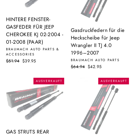
HINTERE FENSTER-
GASFEDER FÜR JEEP
Gasdruckfedern für die
CHEROKEE KJ 02-2004 -
Heckscheibe für Jeep
01-2008 (PAAR)
Wrangler II TJ 4.0
BRAUMACH AUTO PARTS &
1996–2007
ACCESSORIES
BRAUMACH AUTO PARTS
Normaler
$51.94
Sonderpreis
$39.95
Normaler
$64.94
Sonderpreis
$42.95
Preis
Preis
AUSVERKAUFT
AUSVERKAUFT
GAS STRUTS REAR