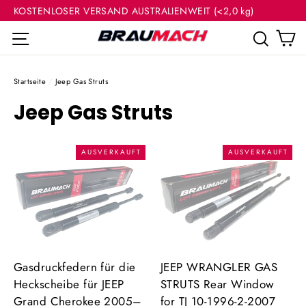
(Esc
Direkt
KOSTENLOSER VERSAND AUSTRALIENWEIT (<2,0 kg)
zum
E
Seitennavigation
Such
Inhalt
Startseite
/
Jeep Gas Struts
Jeep Gas Struts
AUSVERKAUFT
AUSVERKAUFT
Gasdruckfedern für die
JEEP WRANGLER GAS
Heckscheibe für JEEP
STRUTS Rear Window
Grand Cherokee 2005–
for TJ 10-1996-2-2007